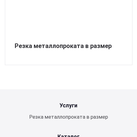
юминий
ртнеры
цензии
квизиты
Резка металлопроката в размер
Услуги
Резка металлопроката в размер
Каталог