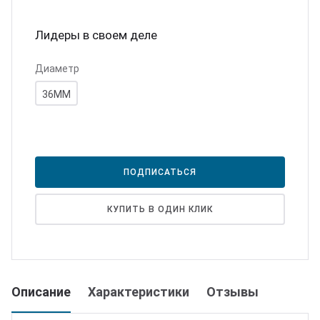
юминий
ртнеры
Лидеры в своем деле
цензии
Диаметр
36ММ
квизиты
ПОДПИСАТЬСЯ
КУПИТЬ В ОДИН КЛИК
Описание
Характеристики
Отзывы