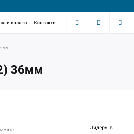
ка и оплата
Контакты
Н
Н
Н
Н
36мм
Лис
Круг
Шест
Алю
2) 36мм
Горя
Круг 
Шест
Алюм
Холо
Круг
Шест
Алюм
Лент
Шест
Алюм
Лидеры в
иаметр