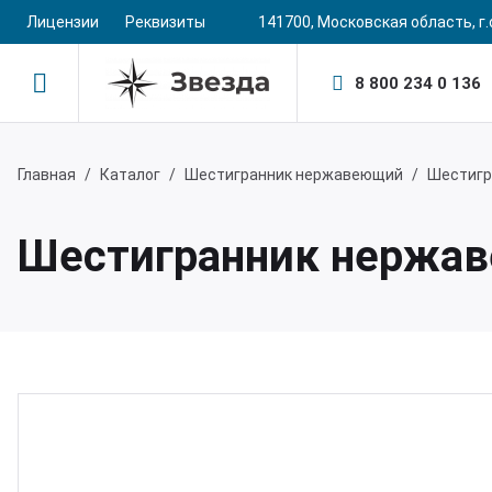
Лицензии
Реквизиты
141700, Московская область, г.о
8 800 234 0 136
Назад
Назад
Главная
Каталог
Шестигранник нержавеющий
Шестигр
одукция
мпания
Шестигранник нержа
сты
компании
уги
кансии
убы нержавеющие
ог компании
стигранники
зывы