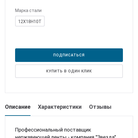
юминий
ртнеры
Марка стали
12Х18Н10Т
цензии
квизиты
ПОДПИСАТЬСЯ
КУПИТЬ В ОДИН КЛИК
Описание
Характеристики
Отзывы
Профессиональный поставщик
нержавеющей ленты - компания "Звезда"