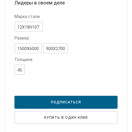
Лидеры в своем деле
юминий
ртнеры
Марка стали
цензии
12Х18Н10Т
Размер
квизиты
1500Х6000
900Х2700
Толщина
45
ПОДПИСАТЬСЯ
КУПИТЬ В ОДИН КЛИК