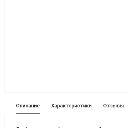
юминий
ртнеры
цензии
квизиты
Описание
Характеристики
Отзывы