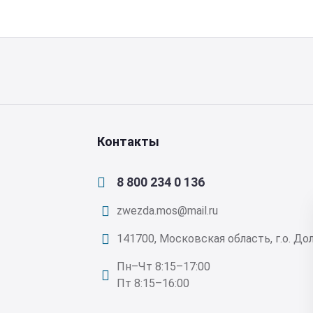
Контакты
8 800 234 0 136
zwezda.mos@mail.ru
141700, Московская область, г.о. Дол
Пн–Чт 8:15–17:00
Пт 8:15–16:00