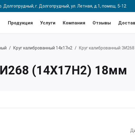
. Долгопрудный, г. Долгопрудный, ул. Летная, д.1, помещ. 5-12
Продукция
Услуги
Компания
Отзывы
Достав
ный
Круг калиброванный 14х17н2
Круг калиброванный ЭИ268
ЭИ268 (14Х17Н2) 18мм
Д