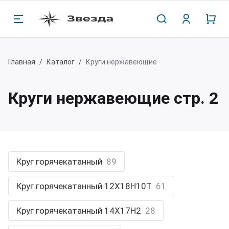
Назад
Назад
Н
Н
Н
Н
Главная
Каталог
Круги нержавеющие
одукция
мпания
Лис
Круг
Шест
Алю
Круги нержавеющие стр. 2
сты
компании
Горя
Круг 
Шест
Алюм
уги
кансии
Холо
Круг
Шест
Алюм
Круг горячекатанный
89
12Х1
убы нержавеющие
ог компании
Лент
Алюм
Круг горячекатанный 12Х18Н10Т
61
Шест
стигранники
зывы
Круг горячекатанный 14Х17Н2
28