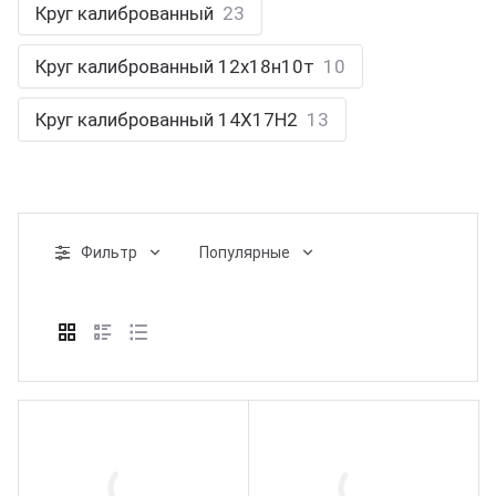
Круг калиброванный
23
юминий
ртнеры
Круг калиброванный 12х18н10т
10
цензии
Круг калиброванный 14Х17Н2
13
квизиты
Фильтр
Популярные